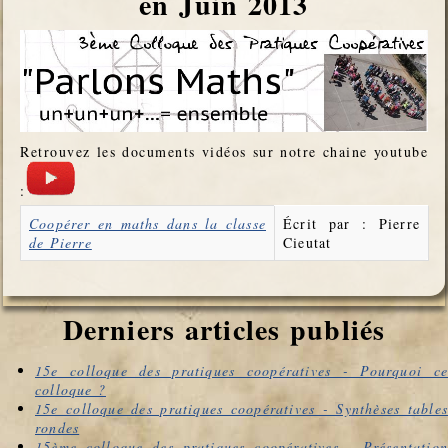
en Juin 2013
Retrouvez les documents vidéos sur notre chaine youtube
:
Articles
Titre
Auteur
Coopérer en maths dans la classe
Écrit par : Pierre
de Pierre
Cieutat
Derniers articles publiés
15e colloque des pratiques coopératives - Pourquoi ce
colloque ?
15e colloque des pratiques coopératives - Synthèses tables
rondes
15ème colloque des pratiques coopératives - Présentation